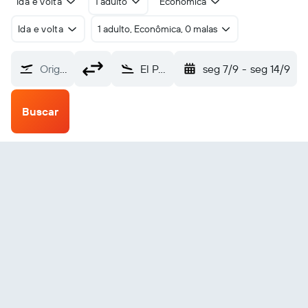
Ida e volta
1 adulto
Econômica
Ida e volta
1 adulto, Econômica, 0 malas
Origem
El Palomar (EPA)
seg 7/9
-
seg 14/9
Buscar