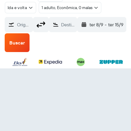
Ida e volta
1 adulto, Econômica, 0 malas
Origem
Destino
ter 8/9
-
ter 15/9
Buscar