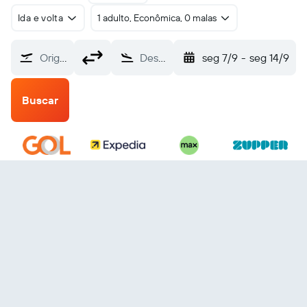
Ida e volta
1 adulto, Econômica, 0 malas
Origem
Destino
seg 7/9
-
seg 14/9
Buscar