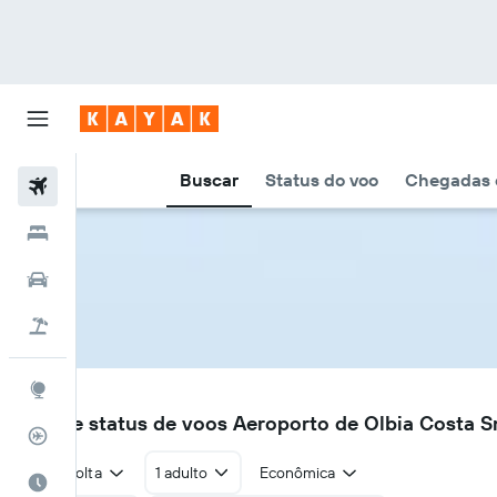
Buscar
Status do voo
Chegadas e
Voos
Hotéis
Carros
Pacotes
Explore
OLB
Voos e status de voos Aeroporto de Olbia Costa 
Rastreador de voos
Ida e volta
1 adulto
Econômica
Quando ir