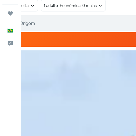
Ida e volta
1 adulto, Econômica, 0 malas
Trips
Português
Comentários