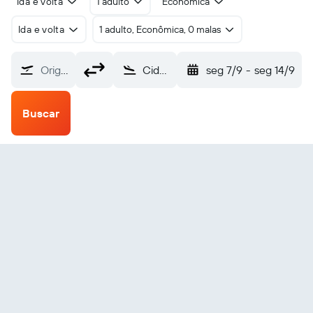
Ida e volta
1 adulto
Econômica
Ida e volta
1 adulto, Econômica, 0 malas
Origem
Cidade do Panamá Panamá Pacifico (BLB)
seg 7/9
-
seg 14/9
Buscar