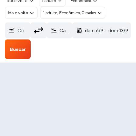
Ida e volta
1 adulto
Econômica
Ida e volta
1 adulto, Econômica, 0 malas
Origem
Campo Grande Intl (CGR)
dom 6/9
-
dom 13/9
Buscar