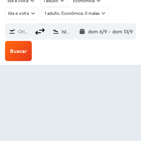
Ida e volta
1 adulto
Econômica
Ida e volta
1 adulto, Econômica, 0 malas
Origem
Islamabad Intl (ISB)
dom 6/9
-
dom 13/9
Buscar