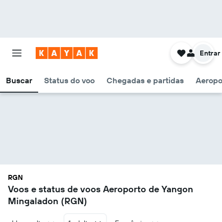
Entrar
Buscar
Status do voo
Chegadas e partidas
Aeropo
RGN
Voos e status de voos Aeroporto de Yangon
Mingaladon (RGN)