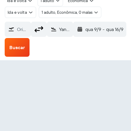
Ida e volta
1 adulto
Econômica
Ida e volta
1 adulto, Econômica, 0 malas
Origem
Yangon Mingaladon (RGN)
qua 9/9
-
qua 16/9
Buscar