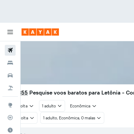
Voos
Hotéis
Carros
Pacotes
R$ 4.355
Pesquise voos baratos para Letônia - C
Explore
Ida e volta
1 adulto
Econômica
Rastreador de voos
Ida e volta
1 adulto, Econômica, 0 malas
Quando ir