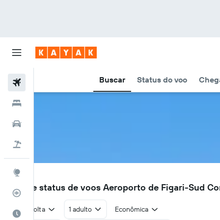
Buscar
Status do voo
Chega
Voos
Hotéis
Carros
Pacotes
Explore
FSC
Voos e status de voos Aeroporto de Figari-Sud Co
Rastreador de voos
Ida e volta
1 adulto
Econômica
Quando ir