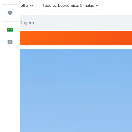
Ida e volta
1 adulto, Econômica, 0 malas
Trips
Português
Comentários