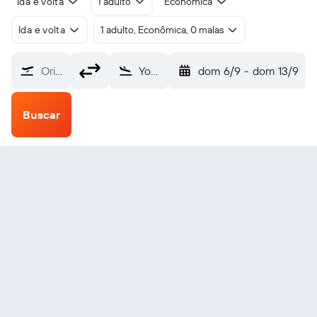
Ida e volta
1 adulto
Econômica
Ida e volta
1 adulto, Econômica, 0 malas
Origem
Yogyakarta Intl (YIA)
dom 6/9
-
dom 13/9
Buscar