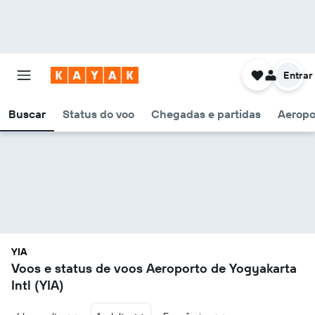
Entrar
Buscar
Status do voo
Chegadas e partidas
Aeropo
YIA
Voos e status de voos Aeroporto de Yogyakarta
Intl (YIA)