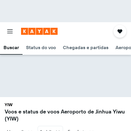
Buscar
Status do voo
Chegadas e partidas
Aeropo
YIW
Voos e status de voos Aeroporto de Jinhua Yiwu
(YIW)