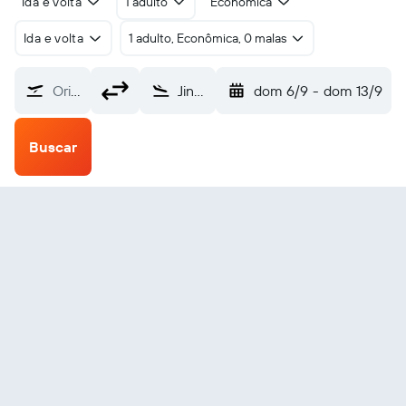
Ida e volta
1 adulto
Econômica
Ida e volta
1 adulto, Econômica, 0 malas
Origem
Jinhua Yiwu (YIW)
dom 6/9
-
dom 13/9
Buscar