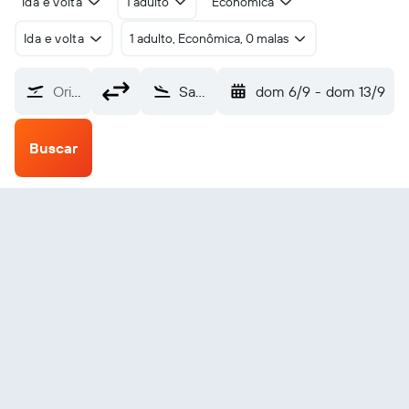
Ida e volta
1 adulto
Econômica
Ida e volta
1 adulto, Econômica, 0 malas
Origem
San Luis Obispo County (SBP)
dom 6/9
-
dom 13/9
Buscar