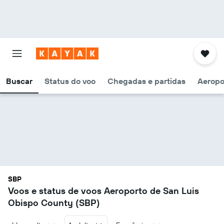
Buscar
Status do voo
Chegadas e partidas
Aeropo
SBP
Voos e status de voos Aeroporto de San Luis
Obispo County (SBP)