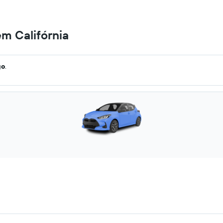
em Califórnia
go
.