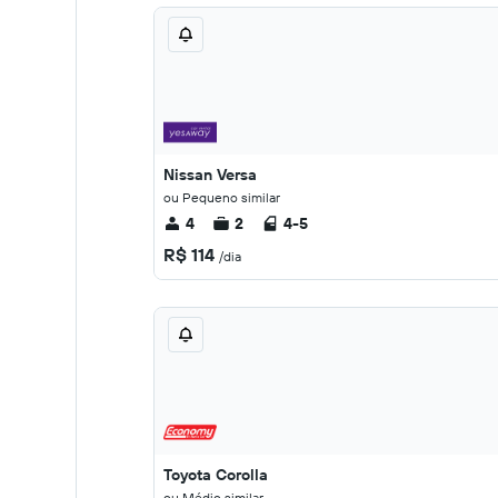
Nissan Versa
ou Pequeno similar
4
2
4-5
R$ 114
/dia
Toyota Corolla
ou Médio similar