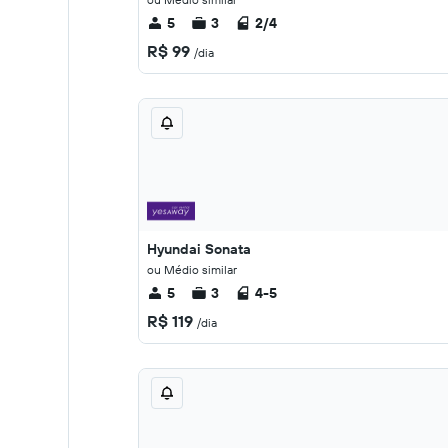
5
3
2/4
R$ 99
/dia
Hyundai Sonata
ou Médio similar
5
3
4-5
R$ 119
/dia