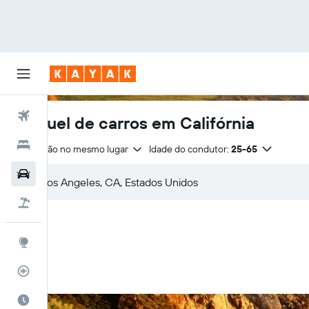
Voos
Aluguel de carros em Califórnia
Hotéis
Devolução no mesmo lugar
Idade do condutor:
25-65
Carros
Pacotes
Explore
Rastreador de voos
Quando ir