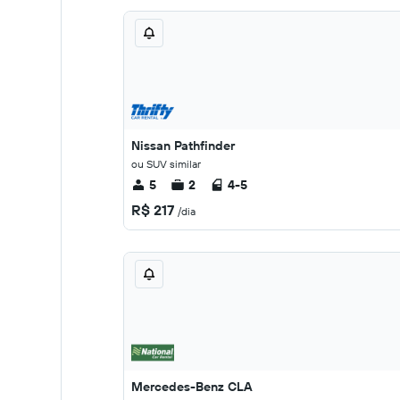
Nissan Pathfinder
ou SUV similar
5
2
4-5
R$ 217
/dia
Mercedes-Benz CLA