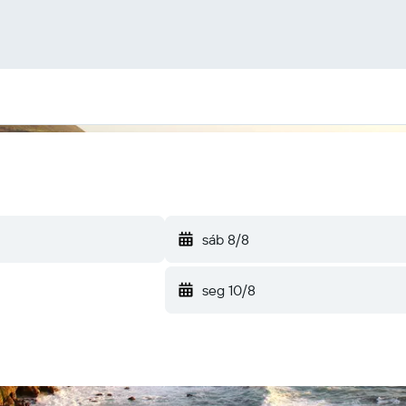
sáb 8/8
seg 10/8