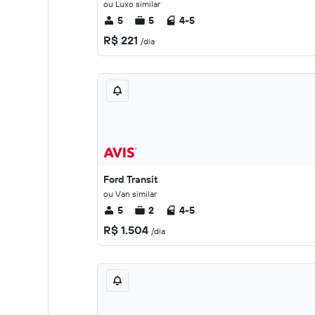
ou Luxo similar
5
5
4-5
R$ 221
/dia
Ford Transit
ou Van similar
5
2
4-5
R$ 1.504
/dia