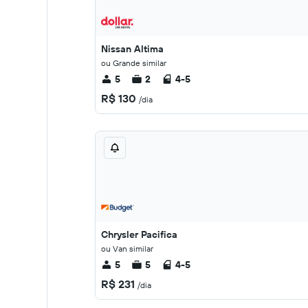
Nissan Altima
ou Grande similar
5
2
4-5
R$ 130
/dia
Chrysler Pacifica
ou Van similar
5
5
4-5
R$ 231
/dia