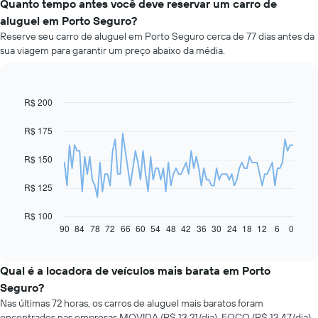
Quanto tempo antes você deve reservar um carro de
aluguel em Porto Seguro?
Reserve seu carro de aluguel em Porto Seguro cerca de 77 dias antes da
sua viagem para garantir um preço abaixo da média.
R$ 200
Line
Chart
graphic.
chart
with
R$ 175
91
data
R$ 150
points.
O
R$ 125
gráfico
a
R$ 100
seguir
90
84
78
72
66
60
54
48
42
36
30
24
18
12
6
0
End
of
exibe
interactive
como
chart
o
Qual é a locadora de veículos mais barata em Porto
preço
Seguro?
de
Nas últimas 72 horas, os carros de aluguel mais baratos foram
um
encontrados nas empresas MOVIDA (R$ 13,21/dia), FOCO (R$ 13,47/dia)