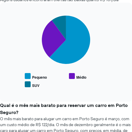
mais
da
baratas
reserva
das
O
últimas
Pie
Chart
gráfico
graphic.
chart
72
tem
with
horas
1
3
O
eixo
slices.
gráfico
Y
tem
exibindo
O
1
o
gráfico
eixo
preço
a
X
médio
seguir
exibindo
de
exibe
as
um
o
Pequeno
Médio
4
aluguel
preço
SUV
empresas
de
End
médio
de
of
carro
de
interactive
aluguel
tipos
chart
de
populares
Qual é o mês mais barato para reservar um carro em Porto
carro
de
Seguro?
mais
carros
O mês mais barato para alugar um carro em Porto Seguro é março, com
baratas
um custo médio de R$ 122/dia. O mês de dezembro geralmente é o mais
O
gráfico
caro para alugar um carro em Porto Seguro, com preços, em média, de