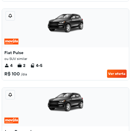
Fiat Pulse
ou SUV similar
4
2
4-5
R$ 100
Ver oferta
/dia