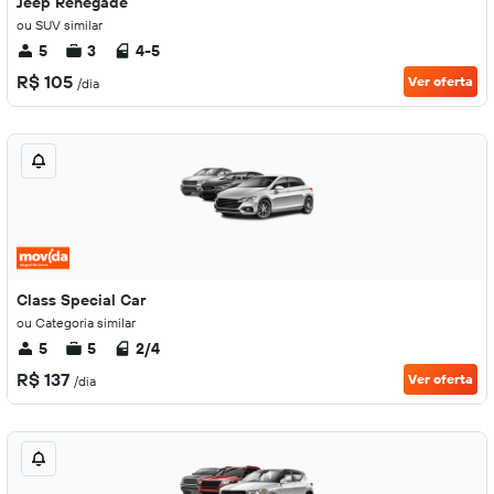
Jeep Renegade
ou SUV similar
5
3
4-5
R$ 105
Ver oferta
/dia
Class Special Car
ou Categoria similar
5
5
2/4
R$ 137
Ver oferta
/dia