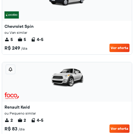
Chevrolet Spin
ou Van similar
5
5
4-5
R$ 249
Ver oferta
/dia
Renault Kwid
ou Pequeno similar
2
2
4-5
R$ 83
Ver oferta
/dia