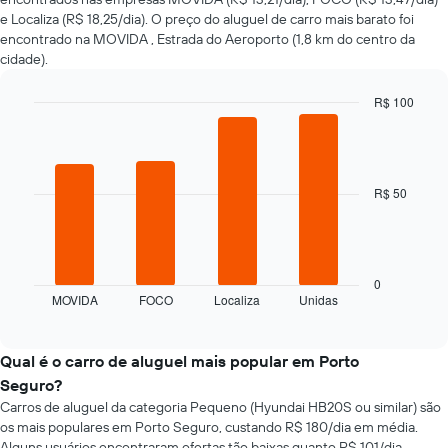
carro
e Localiza (R$ 18,25/dia). O preço do aluguel de carro mais barato foi
alugado
encontrado na MOVIDA , Estrada do Aeroporto (1,8 km do centro da
varia
cidade).
de
acordo
com
R$ 100
a
Bar
Chart
aproximação
graphic.
chart
da
with
4
data
bars.
R$ 50
de
reserva
O
O
gráfico
gráfico
a
tem
seguir
0
1
MOVIDA
FOCO
Localiza
Unidas
exibe
End
eixo
of
as
X
interactive
quatro
chart
exibindo
empresas
Qual é o carro de aluguel mais popular em Porto
o
de
número
Seguro?
aluguel
de
Carros de aluguel da categoria Pequeno (Hyundai HB20S ou similar) são
de
dias
os mais populares em Porto Seguro, custando R$ 180/dia em média.
carros
antes
Alguns usuários encontraram ofertas tão baixas quanto R$ 101/dia