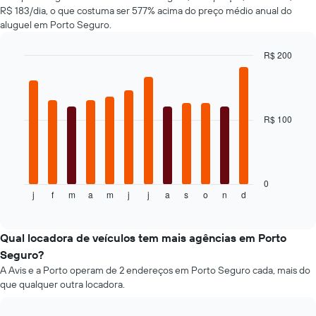
tem
R$ 183/dia, o que costuma ser 577% acima do preço médio anual do
1
aluguel em Porto Seguro.
eixo
Y
R$ 200
exibindo
Bar
Chart
o
graphic.
chart
preço
with
mais
12
bars.
barato
R$ 100
do
O
aluguel
gráfico
de
a
carro
seguir
0
para
j
f
m
a
m
j
j
a
s
o
n
d
exibe
End
as
of
o
empresas
interactive
preço
chart
fornecidas
médio
Qual locadora de veículos tem mais agências em Porto
de
Seguro?
um
A Avis e a Porto operam de 2 endereços em Porto Seguro cada, mais do
aluguel
que qualquer outra locadora.
de
carro