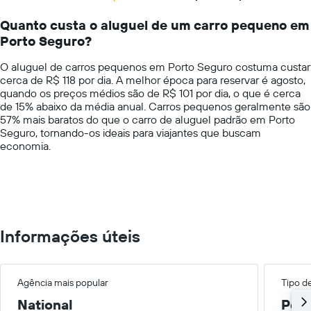
Range:
de
14
carro
Quanto custa o aluguel de um carro pequeno em
categories.
para
Porto Seguro?
The
as
chart
empresas
O aluguel de carros pequenos em Porto Seguro costuma custar
has
fornecidas
cerca de R$ 118 por dia. A melhor época para reservar é agosto,
1
quando os preços médios são de R$ 101 por dia, o que é cerca
Y
de 15% abaixo da média anual. Carros pequenos geralmente são
axis
57% mais baratos do que o carro de aluguel padrão em Porto
displaying
Seguro, tornando-os ideais para viajantes que buscam
values.
economia.
Range:
0
to
600.
Informações úteis
Agência mais popular
Tipo d
National
Peq