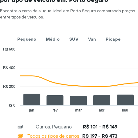
gráfico
de
tem
aluguel
Encontre o carro de aluguel ideal em Porto Seguro comparando preços
1
de
entre tipos de veículos.
eixo
carro
X
por
exibindo
um
empresas
dia
Pequeno
Médio
SUV
Van
Picape
de
aluguel
R$ 600
de
Combination
Chart
carros
graphic.
chart
with
O
R$ 400
2
gráfico
data
tem
series.
1
R$ 200
eixo
The
Y
chart
exibindo
has
R$ 0
o
1
jan
fev
mar
abr
mai
End
preço
of
X
mais
interactive
axis
chart
barato
Carros: Pequeno
R$ 101 - R$ 149
displaying
do
categories.
Todos os tipos de carros
R$ 197 - R$ 473
aluguel