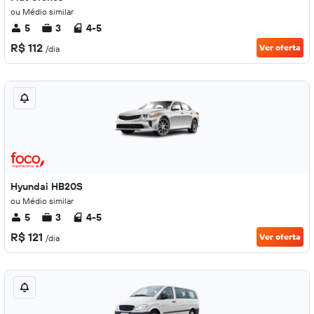
ou Médio similar
5
3
4-5
R$ 112
Ver oferta
/dia
Hyundai HB20S
ou Médio similar
5
3
4-5
R$ 121
Ver oferta
/dia