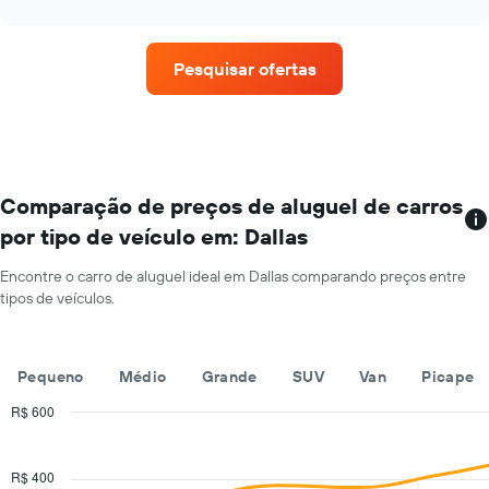
interactive
meses
quatro
chart
do
empresas
ano
de
O
Pesquisar ofertas
aluguel
gráfico
de
tem
carros
1
que
eixo
tem
Y
mais
exibindo
localizações
Comparação de preços de aluguel de carros
o
O
preço
por tipo de veículo em: Dallas
gráfico
médio
tem
de
Encontre o carro de aluguel ideal em Dallas comparando preços entre
1
aluguel
tipos de veículos.
eixo
de
X
carro
exibindo
por
empresas
Pequeno
Médio
Grande
SUV
Van
Picape
um
de
dia
aluguel
R$ 600
de
Combination
Chart
carros
graphic.
chart
with
O
R$ 400
2