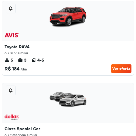
Toyota RAV4
ou SUV similar
5
3
4-5
R$ 184
Ver oferta
/dia
Class Special Car
ou Categoria similar