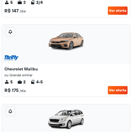
5
3
2/4
R$ 147
Ver oferta
/dia
Chevrolet Malibu
ou Grande similar
5
2
4-5
R$ 175
Ver oferta
/dia