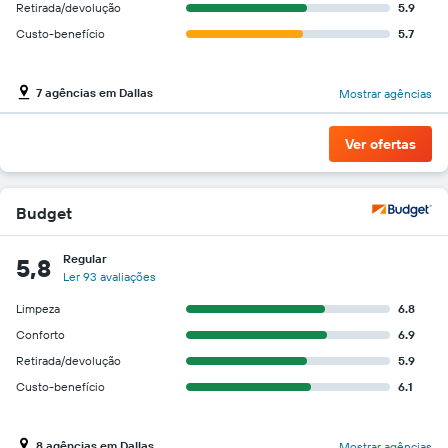
Retirada/devolução
5.9
Custo-benefício
5.7
7 agências em Dallas
Mostrar agências
Ver ofertas
Budget
Regular
5,8
Ler 93 avaliações
Limpeza
6.8
Conforto
6.9
Retirada/devolução
5.9
Custo-benefício
6.1
8 agências em Dallas
Mostrar agências