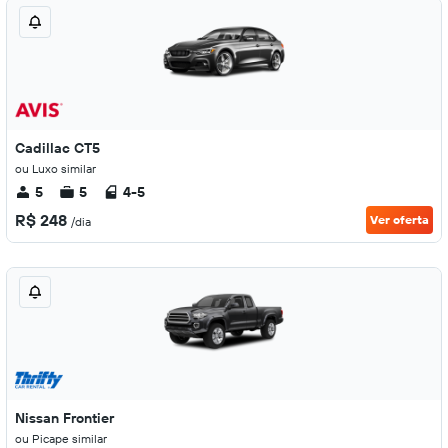
Cadillac CT5
ou Luxo similar
5
5
4-5
R$ 248
Ver oferta
/dia
Nissan Frontier
ou Picape similar