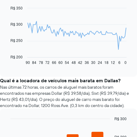
R$ 350
Line
Chart
graphic.
chart
with
91
R$ 300
data
points.
R$ 250
O
gráfico
a
R$ 200
seguir
90
84
78
72
66
60
54
48
42
36
30
24
18
12
6
0
End
of
exibe
interactive
como
chart
o
Qual é a locadora de veículos mais barata em Dallas?
preço
Nas últimas 72 horas, os carros de aluguel mais baratos foram
de
encontrados nas empresas Dollar (R$ 39,58/dia), Sixt (R$ 39,79/dia) e
um
Hertz (R$ 43,01/dia). O preço do aluguel de carro mais barato foi
carro
encontrado na Dollar, 1200 Ross Ave. (0,3 km do centro da cidade).
alugado
varia
R$ 300
de
acordo
Bar
Chart
graphic.
chart
com
with
R$ 200