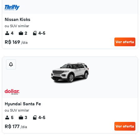
Nissan Kicks
ou SUV similar
4
2
4-5
R$ 169
Ver oferta
/dia
Hyundai Santa Fe
ou SUV similar
5
3
4-5
R$ 177
Ver oferta
/dia