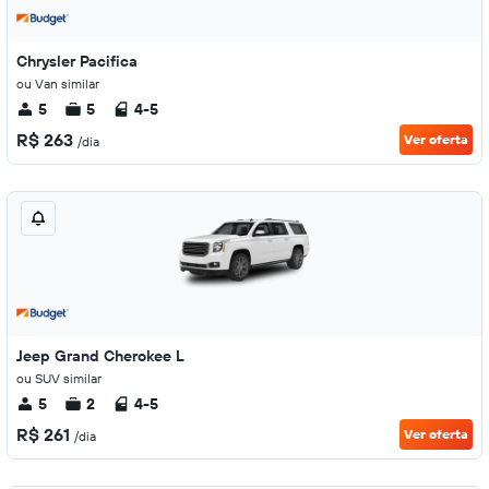
Chrysler Pacifica
ou Van similar
5
5
4-5
R$ 263
Ver oferta
/dia
Jeep Grand Cherokee L
ou SUV similar
5
2
4-5
R$ 261
Ver oferta
/dia