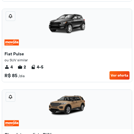
Fiat Pulse
ou SUV similar
4
2
4-5
R$ 85
Ver oferta
/dia