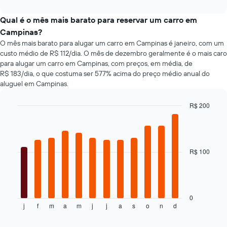
de
interactive
aluguel
de
tipos
chart
de
aluguel
populares
Qual é o mês mais barato para reservar um carro em
carro
de
de
Campinas?
carro
carros
O mês mais barato para alugar um carro em Campinas é janeiro, com um
mais
custo médio de R$ 112/dia. O mês de dezembro geralmente é o mais caro
baratas
para alugar um carro em Campinas, com preços, em média, de
O
R$ 183/dia, o que costuma ser 577% acima do preço médio anual do
gráfico
aluguel em Campinas.
tem
1
eixo
R$ 200
Y
Bar
Chart
exibindo
graphic.
chart
with
o
12
preço
bars.
R$ 100
mais
barato
O
do
gráfico
aluguel
a
de
seguir
0
carro
j
f
m
a
m
j
j
a
s
o
n
d
exibe
End
para
of
o
as
interactive
preço
chart