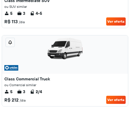
Class Intermediate SUV
ou SUV similar
5
3
4-5
R$ 113
Ver oferta
/dia
Class Commercial Truck
ou Comercial similar
5
3
2/4
R$ 212
Ver oferta
/dia