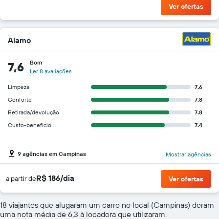
Ver ofertas
Alamo
Bom
7,6
Ler 8 avaliações
Limpeza
7.6
Conforto
7.8
Retirada/devolução
7.8
Custo-benefício
7.4
9 agências em Campinas
Mostrar agências
R$ 186/dia
a partir de
Ver ofertas
18 viajantes que alugaram um carro no local (Campinas) deram
uma nota média de 6,3 à locadora que utilizaram.