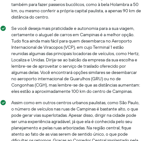
também para fazer passeios bucólicos, como à bela Holambra a 50
km, ou mesmo conferir a própria capital paulista, a apenas 90 km de
distância do centro.
Se você deseja mais praticidade e autonomia para a sua viagem,
certamente o aluguel de carros em Campinas é a melhor opção.
Tudo fica ainda mais fácil para quem desembarca no Aeroporto
Internacional de Viracopos (VCP), em cujo Terminal 1 estão
reunidas algumas das principais locadoras de veículos, como Hertz,
Localiza e Unidas. Dirija-se ao balcão da empresa da sua escolha e
lembre-se de aproveitar o serviço de traslado oferecido por
algumas delas. Você encontrará opções similares se desembarcar
no aeroporto internacional de Guarulhos (GRU) ou no de
Congonhas (CGH), mas lembre-se de que as distâncias aumentam:
eles estão a aproximadamente 100 km do centro de Campinas.
Assim como em outros centros urbanos paulistas, como São Paulo,
o número de veículos nas ruas de Campinas é bastante alto, o que
pode gerar vias superlotadas. Apesar disso, dirigir na cidade pode
ser uma experiência agradável, já que ela é conhecida pelo seu
planejamento e pelas ruas arborizadas. Na região central, fique
atento ao fato de as vias serem de sentido único, o que pode
dificultar os retornos. Graças ao Corredor Central implantado pela