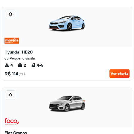
Hyundai HB20
ou Pequeno similar
4
2
4-5
R$ 114
Ver oferta
/dia
Fiat Cronos