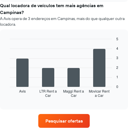
empresas
médio
Qual locadora de veículos tem mais agências em
fornecidas
de
Campinas?
um
A Avis opera de 3 endereços em Campinas, mais do que qualquer outra
aluguel
locadora.
de
carro
a
5
cada
Bar
Chart
mês
4
graphic.
chart
O
with
3
4
gráfico
bars.
tem
2
1
O
eixo
1
gráfico
X
a
exibindo
0
seguir
Avis
LTR Rent a
Maggi Rent a
Movicar Rent
os
Car
Car
a Car
exibe
End
meses
of
as
do
interactive
quatro
chart
ano
empresas
O
de
gráfico
Pesquisar ofertas
aluguel
tem