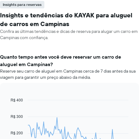
Insights para reservas
Insights e tendências do KAYAK para aluguel
de carros em Campinas
Confira as últimas tendências e dicas de reserva para alugar um carro em
Campinas com confiança.
Quanto tempo antes você deve reservar um carro de
aluguel em Campinas?
Reserve seu carro de aluguel em Campinas cerca de 7 dias antes da sua
viagem para garantir um preço abaixo da média.
R$ 400
Line
Chart
graphic.
chart
with
91
R$ 300
data
points.
R$ 200
O