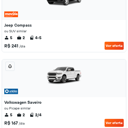
Jeep Compass
ou SUV similar
5
2
4-5
R$ 241
Ver oferta
/dia
Volkswagen Saveiro
ou Picape similar
5
2
2/4
R$ 167
Ver oferta
/dia