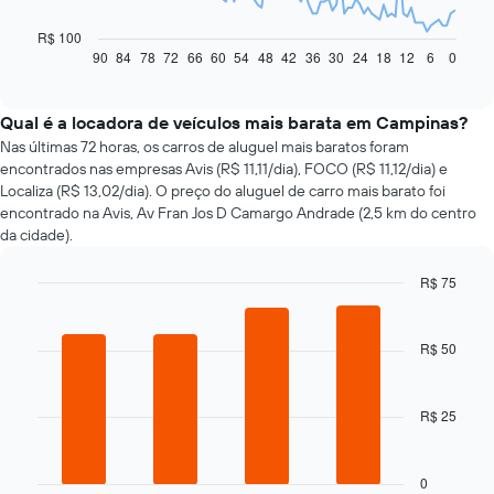
gráfico
a
R$ 100
seguir
90
84
78
72
66
60
54
48
42
36
30
24
18
12
6
0
End
of
exibe
interactive
como
chart
o
Qual é a locadora de veículos mais barata em Campinas?
preço
Nas últimas 72 horas, os carros de aluguel mais baratos foram
de
encontrados nas empresas Avis (R$ 11,11/dia), FOCO (R$ 11,12/dia) e
um
Localiza (R$ 13,02/dia). O preço do aluguel de carro mais barato foi
carro
encontrado na Avis, Av Fran Jos D Camargo Andrade (2,5 km do centro
alugado
da cidade).
varia
de
R$ 75
acordo
com
Bar
Chart
graphic.
chart
a
with
aproximação
R$ 50
4
da
bars.
data
de
R$ 25
O
reserva
gráfico
O
a
gráfico
seguir
0