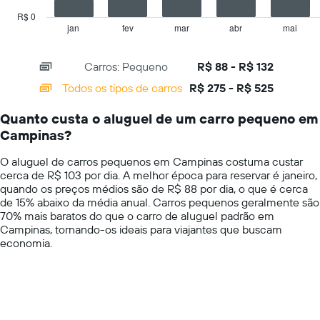
chart
exibindo
has
R$ 0
o
1
jan
fev
mar
abr
mai
End
preço
of
X
mais
interactive
axis
chart
barato
Carros: Pequeno
R$ 88 - R$ 132
displaying
do
categories.
Todos os tipos de carros
R$ 275 - R$ 525
aluguel
Range:
de
14
carro
Quanto custa o aluguel de um carro pequeno em
categories.
para
Campinas?
The
as
chart
empresas
O aluguel de carros pequenos em Campinas costuma custar
has
fornecidas
cerca de R$ 103 por dia. A melhor época para reservar é janeiro,
1
quando os preços médios são de R$ 88 por dia, o que é cerca
Y
de 15% abaixo da média anual. Carros pequenos geralmente são
axis
70% mais baratos do que o carro de aluguel padrão em
displaying
Campinas, tornando-os ideais para viajantes que buscam
values.
economia.
Range:
0
to
600.