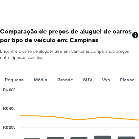
de
1
carros
eixo
que
Y
tem
exibindo
mais
o
localizações
Comparação de preços de aluguel de carros
preço
O
médio
por tipo de veículo em: Campinas
gráfico
de
tem
aluguel
Encontre o carro de aluguel ideal em Campinas comparando preços
1
de
entre tipos de veículos.
eixo
carro
X
por
exibindo
um
empresas
dia
Pequeno
Médio
Grande
SUV
Van
Picape
de
aluguel
R$ 600
de
Combination
Chart
carros
graphic.
chart
with
O
R$ 400
2
gráfico
data
tem
series.
1
R$ 200
eixo
The
Y