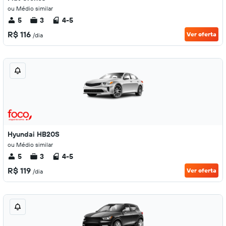
ou Médio similar
5
3
4-5
R$ 116
Ver oferta
/dia
Hyundai HB20S
ou Médio similar
5
3
4-5
R$ 119
Ver oferta
/dia