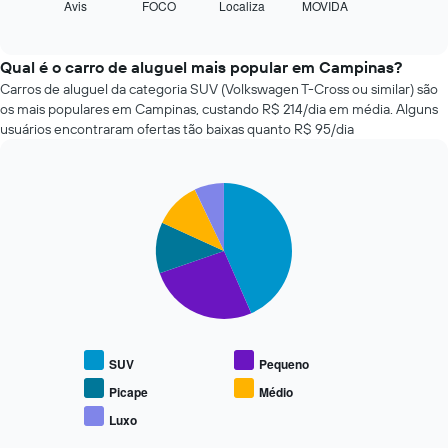
tem
Avis
FOCO
Localiza
MOVIDA
exibe
End
1
of
as
interactive
eixo
quatro
chart
X
empresas
Qual é o carro de aluguel mais popular em Campinas?
exibindo
de
Carros de aluguel da categoria SUV (Volkswagen T-Cross ou similar) são
o
aluguel
os mais populares em Campinas, custando R$ 214/dia em média. Alguns
número
de
usuários encontraram ofertas tão baixas quanto R$ 95/dia
de
carros
dias
mais
antes
baratas
da
Pie
Chart
das
reserva
graphic.
chart
últimas
with
O
72
5
gráfico
horas
slices.
tem
O
1
gráfico
O
eixo
tem
gráfico
Y
1
a
exibindo
eixo
seguir
o
SUV
Pequeno
X
exibe
preço
exibindo
o
Picape
Médio
médio
as
preço
de
Luxo
4
End
médio
um
of
empresas