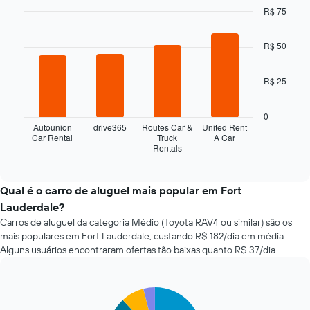
com
R$ 75
a
Bar
Chart
aproximação
graphic.
chart
R$ 50
da
with
4
data
bars.
de
R$ 25
reserva
O
O
gráfico
gráfico
0
a
tem
Autounion
drive365
Routes Car &
United Rent
seguir
Car Rental
Truck
A Car
1
Rentals
exibe
End
eixo
of
as
X
interactive
quatro
chart
exibindo
empresas
Qual é o carro de aluguel mais popular em Fort
o
de
número
Lauderdale?
aluguel
de
Carros de aluguel da categoria Médio (Toyota RAV4 ou similar) são os
de
dias
mais populares em Fort Lauderdale, custando R$ 182/dia em média.
carros
antes
Alguns usuários encontraram ofertas tão baixas quanto R$ 37/dia
mais
da
baratas
reserva
das
O
últimas
Pie
Chart
gráfico
graphic.
chart
72