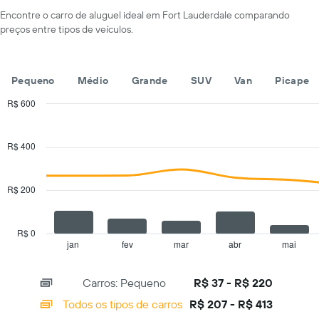
tem
Encontre o carro de aluguel ideal em Fort Lauderdale comparando
1
preços entre tipos de veículos.
eixo
X
exibindo
os
Pequeno
Médio
Grande
SUV
Van
Picape
meses
do
R$ 600
ano
Combination
Chart
O
graphic.
chart
with
gráfico
R$ 400
2
tem
data
1
series.
eixo
R$ 200
Y
The
exibindo
chart
o
has
R$ 0
preço
1
jan
fev
mar
abr
mai
End
médio
of
X
de
interactive
axis
chart
aluguel
Carros: Pequeno
R$ 37 - R$ 220
displaying
de
categories.
Todos os tipos de carros
R$ 207 - R$ 413
carro
Range:
por