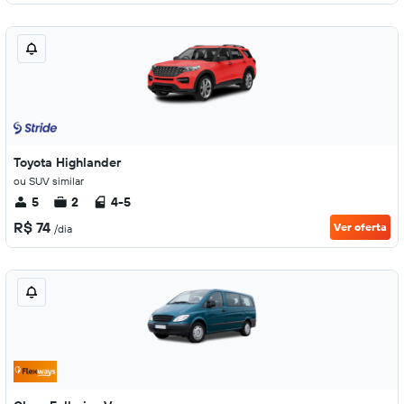
Toyota Highlander
ou SUV similar
5
2
4-5
R$ 74
Ver oferta
/dia