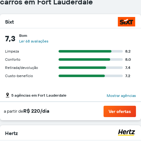
carros em Fort Lauderdale
Sixt
Bom
7,3
Ler 68 avaliações
Limpeza
8.2
Conforto
8.0
Retirada/devolução
7.4
Custo-benefício
7.2
5 agências em Fort Lauderdale
Mostrar agências
R$ 220/dia
a partir de
Ver ofertas
Hertz