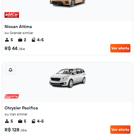
Nissan Altima
ou Grande similar
5
2
4-5
R$ 44
Ver oferta
/dia
Chrysler Pacifica
ou Van similar
5
5
4-5
R$ 128
Ver oferta
/dia