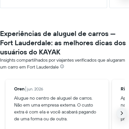
Experiências de aluguel de carros —
Fort Lauderdale: as melhores dicas dos
usuários do KAYAK
Insights compartilhados por viajantes verificados que alugaram
um carro em Fort Lauderdale
Oren
Ric
jun. 2026
Alugue no centro de aluguel de carros.
Ape
Não em uma empresa externa. O custo
na l
extra é com ela e você acabará pagando
Eco
de uma forma ou de outra.
pro