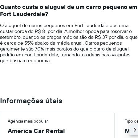
14
um
Quanto custa o aluguel de um carro pequeno em
categories.
dia
Fort Lauderdale?
The
chart
O aluguel de carros pequenos em Fort Lauderdale costuma
has
custar cerca de R$ 81 por dia. A melhor época para reservar é
1
setembro, quando os preços médios são de R$ 37 por dia, o que
Y
é cerca de 55% abaixo da média anual. Carros pequenos
axis
geralmente são 70% mais baratos do que o carro de aluguel
displaying
padrão em Fort Lauderdale, tornando-os ideais para viajantes
values.
que buscam economia.
Range:
0
to
600.
Informações úteis
Agência mais popular
Tipo d
America Car Rental
Méd