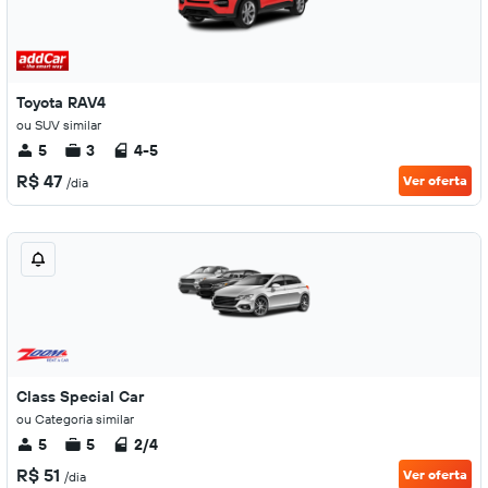
Toyota RAV4
ou SUV similar
5
3
4-5
R$ 47
Ver oferta
/dia
Class Special Car
ou Categoria similar
5
5
2/4
R$ 51
Ver oferta
/dia