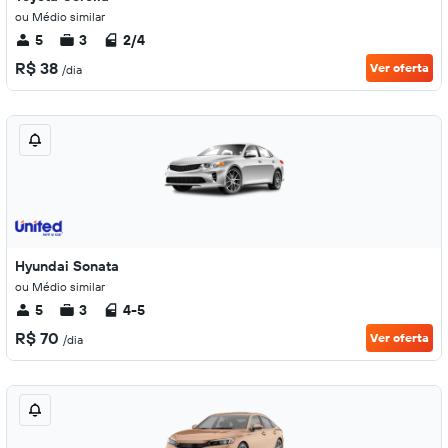
ou Médio similar
5
3
2/4
R$ 38
Ver oferta
/dia
Hyundai Sonata
ou Médio similar
5
3
4-5
R$ 70
Ver oferta
/dia