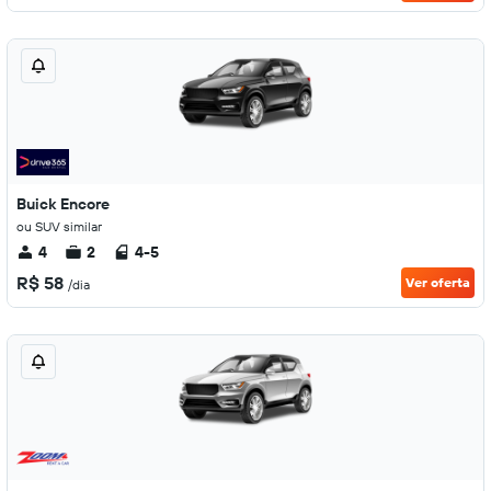
Buick Encore
ou SUV similar
4
2
4-5
R$ 58
Ver oferta
/dia