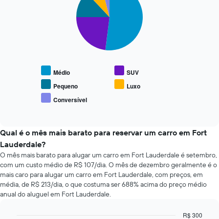
tem
with
horas
1
5
O
eixo
slices.
gráfico
Y
tem
exibindo
O
1
o
gráfico
eixo
preço
a
X
médio
seguir
exibindo
Médio
SUV
de
exibe
as
um
o
Pequeno
Luxo
4
aluguel
preço
Conversível
empresas
de
End
médio
de
of
carro
de
interactive
aluguel
tipos
chart
de
populares
Qual é o mês mais barato para reservar um carro em Fort
carro
de
Lauderdale?
mais
carros
O mês mais barato para alugar um carro em Fort Lauderdale é setembro,
baratas
com um custo médio de R$ 107/dia. O mês de dezembro geralmente é o
O
gráfico
mais caro para alugar um carro em Fort Lauderdale, com preços, em
tem
média, de R$ 213/dia, o que costuma ser 688% acima do preço médio
1
anual do aluguel em Fort Lauderdale.
eixo
Y
R$ 300