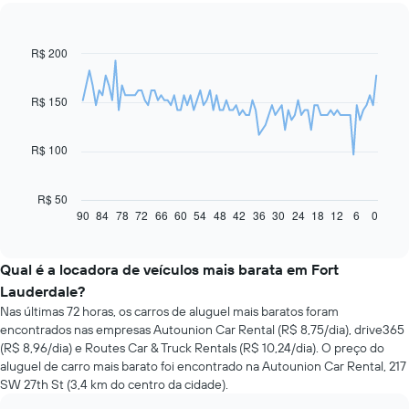
R$ 200
Line
Chart
graphic.
chart
with
91
R$ 150
data
points.
R$ 100
O
gráfico
a
R$ 50
seguir
90
84
78
72
66
60
54
48
42
36
30
24
18
12
6
0
End
of
exibe
interactive
como
chart
o
Qual é a locadora de veículos mais barata em Fort
preço
Lauderdale?
de
Nas últimas 72 horas, os carros de aluguel mais baratos foram
um
encontrados nas empresas Autounion Car Rental (R$ 8,75/dia), drive365
carro
(R$ 8,96/dia) e Routes Car & Truck Rentals (R$ 10,24/dia). O preço do
alugado
aluguel de carro mais barato foi encontrado na Autounion Car Rental, 217
varia
SW 27th St (3,4 km do centro da cidade).
de
acordo