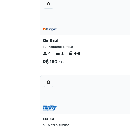
Kia Soul
ou Pequeno similar
4
2
4-5
R$ 180
/dia
Kia K4
ou Médio similar