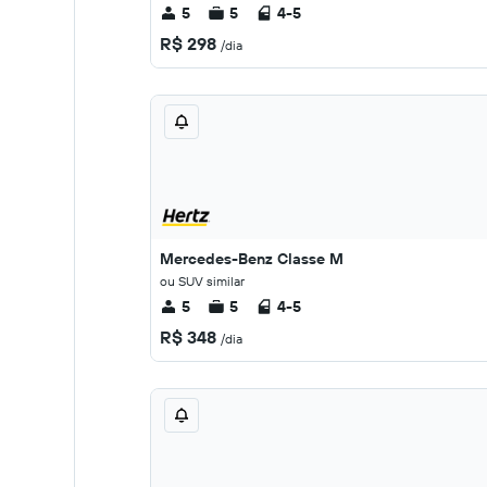
5
5
4-5
R$ 298
/dia
Mercedes-Benz Classe M
ou SUV similar
5
5
4-5
R$ 348
/dia