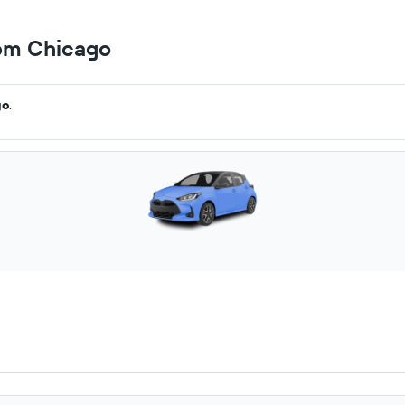
 em Chicago
go
.