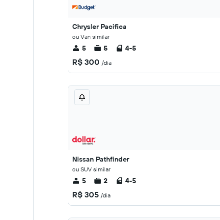
Chrysler Pacifica
ou Van similar
5
5
4-5
R$ 300
/dia
Nissan Pathfinder
ou SUV similar
5
2
4-5
R$ 305
/dia