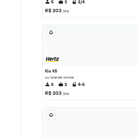
5
3
2/4
R$ 203
/dia
Kia K5
ou Grande similar
5
2
4-5
R$ 203
/dia