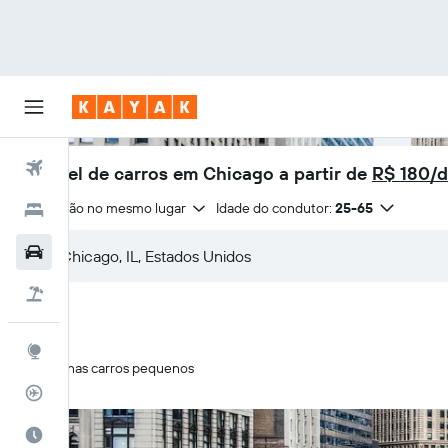
Voos
Aluguel de carros em Chicago a partir de
R$ 180/d
Devolução no mesmo lugar
Idade do condutor:
25-65
Hotéis
Carros
Pacotes
Explore
Apenas carros pequenos
Rastreador de voos
Quando ir