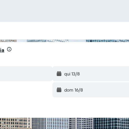
ia
qui 13/8
dom 16/8