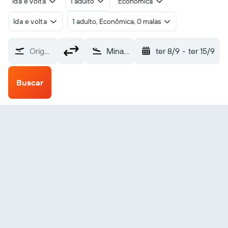
Ida e volta
1 adulto
Econômica
Ida e volta
1 adulto, Econômica, 0 malas
Origem
Minatitlan (MTT)
ter 8/9
-
ter 15/9
Buscar