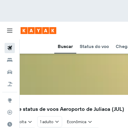
Buscar
Status do voo
Chega
Voos
Hotéis
Carros
Pacotes
Explore
JUL
Voos e status de voos Aeroporto de Juliaca (JUL)
Rastreador de voos
Ida e volta
1 adulto
Econômica
Quando ir