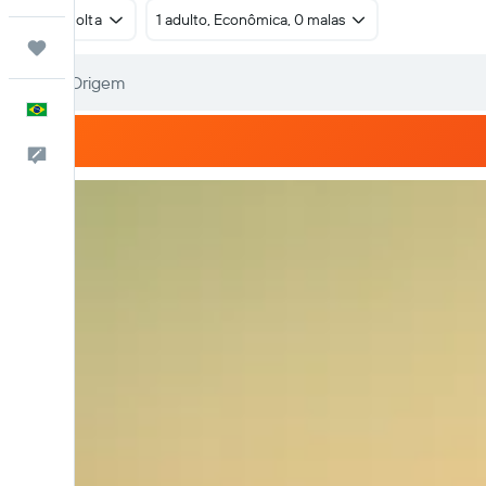
Ida e volta
1 adulto, Econômica, 0 malas
Trips
Português
Comentários