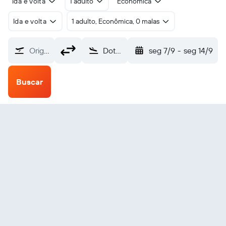
Ida e volta
1 adulto
Econômica
Ida e volta
1 adulto, Econômica, 0 malas
Origem
Dothan Arpt (DHN)
seg 7/9
-
seg 14/9
Buscar