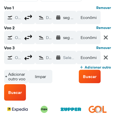
Voo 1
Remover
Origem
Destino
seg 7/9
Econômica
Voo 2
Remover
Origem
Destino
seg 14/9
Econômica
Voo 3
Remover
Origem
Destino
Selecione as datas
Econômica
Adicionar outro
Adicionar
limpar
Buscar
outro voo
Buscar