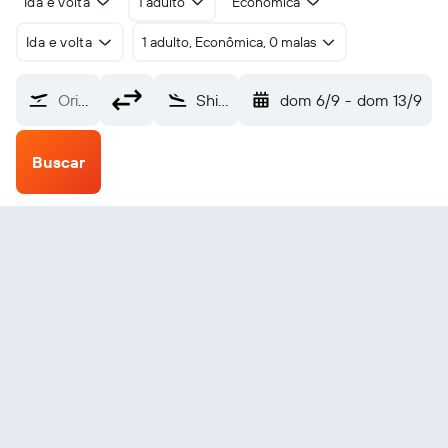
Ida e volta
1 adulto
Econômica
Ida e volta
1 adulto, Econômica, 0 malas
Origem
Shiyan Wudangshan (WDS)
dom 6/9
-
dom 13/9
Buscar