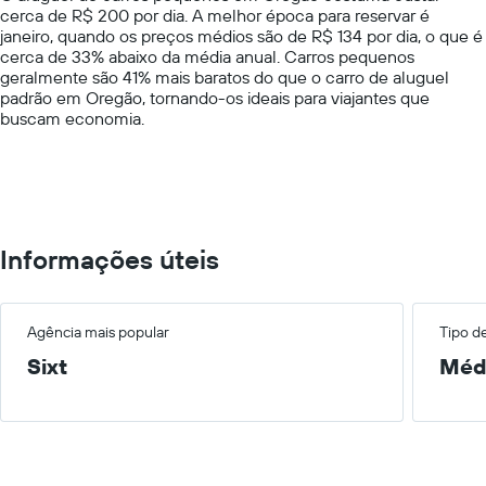
fornecidas
cerca de R$ 200 por dia. A melhor época para reservar é
1
janeiro, quando os preços médios são de R$ 134 por dia, o que é
Y
cerca de 33% abaixo da média anual. Carros pequenos
axis
geralmente são 41% mais baratos do que o carro de aluguel
displaying
padrão em Oregão, tornando-os ideais para viajantes que
values.
buscam economia.
Range:
0
to
600.
Informações úteis
Agência mais popular
Tipo d
Sixt
Méd