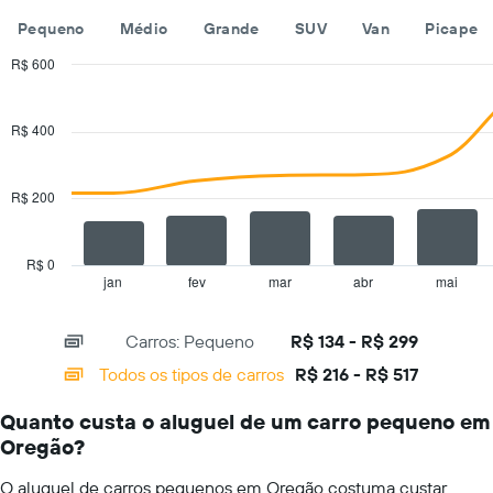
um
empresas
dia
Pequeno
Médio
Grande
SUV
Van
Picape
de
aluguel
R$ 600
de
Combination
Chart
carros
graphic.
chart
with
O
R$ 400
2
gráfico
data
tem
series.
1
R$ 200
eixo
The
Y
chart
exibindo
has
R$ 0
o
1
jan
fev
mar
abr
mai
End
preço
of
X
mais
interactive
axis
chart
barato
Carros: Pequeno
R$ 134 - R$ 299
displaying
do
categories.
Todos os tipos de carros
R$ 216 - R$ 517
aluguel
Range:
de
14
carro
Quanto custa o aluguel de um carro pequeno em
categories.
para
Oregão?
The
as
chart
empresas
O aluguel de carros pequenos em Oregão costuma custar
has