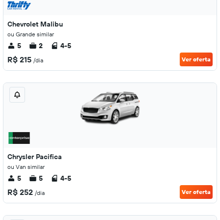
Chevrolet Malibu
ou Grande similar
5
2
4-5
R$ 215
Ver oferta
/dia
Chrysler Pacifica
ou Van similar
5
5
4-5
R$ 252
Ver oferta
/dia