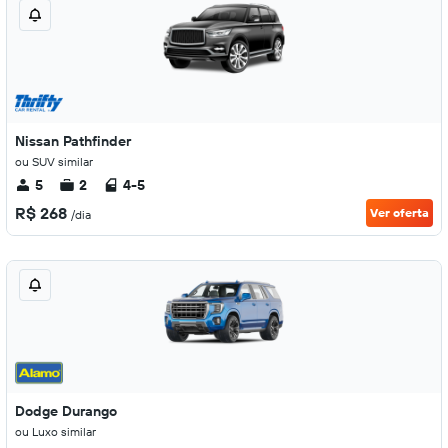
Nissan Pathfinder
ou SUV similar
5
2
4-5
R$ 268
Ver oferta
/dia
Dodge Durango
ou Luxo similar