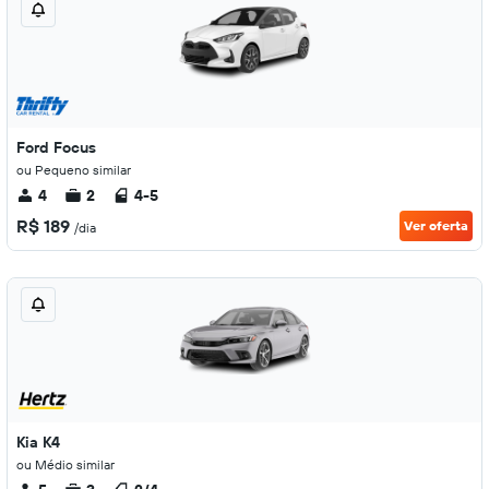
Ford Focus
ou Pequeno similar
4
2
4-5
R$ 189
Ver oferta
/dia
Kia K4
ou Médio similar