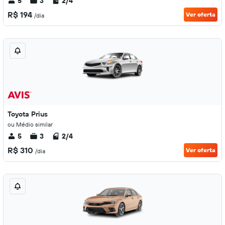
5
3
2/4
R$ 194
Ver oferta
/dia
Toyota Prius
ou Médio similar
5
3
2/4
R$ 310
Ver oferta
/dia