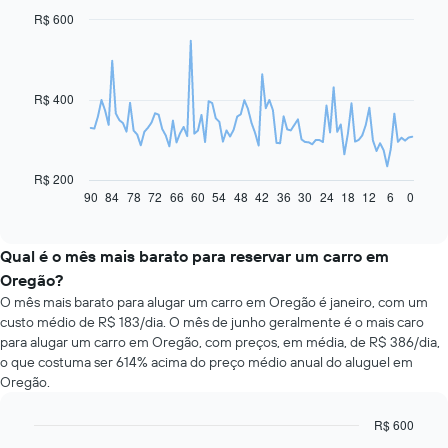
R$ 600
Line
Chart
graphic.
chart
with
91
data
R$ 400
points.
O
gráfico
a
R$ 200
seguir
90
84
78
72
66
60
54
48
42
36
30
24
18
12
6
0
End
of
exibe
interactive
como
chart
o
Qual é o mês mais barato para reservar um carro em
preço
Oregão?
de
O mês mais barato para alugar um carro em Oregão é janeiro, com um
um
custo médio de R$ 183/dia. O mês de junho geralmente é o mais caro
carro
para alugar um carro em Oregão, com preços, em média, de R$ 386/dia,
alugado
o que costuma ser 614% acima do preço médio anual do aluguel em
varia
Oregão.
de
acordo
com
R$ 600
a
Bar
Chart