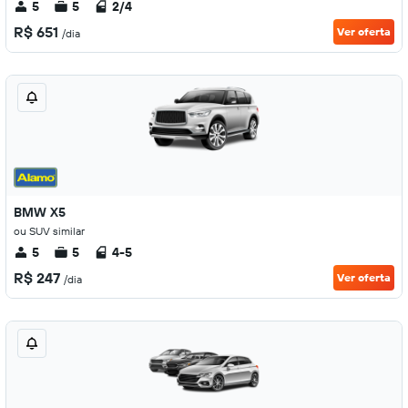
5
5
2/4
R$ 651
Ver oferta
/dia
BMW X5
ou SUV similar
5
5
4-5
R$ 247
Ver oferta
/dia