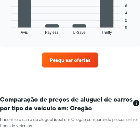
eixo
1
6
Y
O
eixo
exibindo
4
gráfico
X
o
2
a
exibindo
preço
seguir
0
os
médio
Avis
Payless
U-Save
Thrifty
exibe
End
meses
de
of
as
do
interactive
um
quatro
chart
ano
aluguel
empresas
O
de
de
gráfico
carro
Pesquisar ofertas
aluguel
tem
de
1
carros
eixo
que
Y
tem
exibindo
mais
o
localizações
Comparação de preços de aluguel de carros
preço
O
médio
por tipo de veículo em: Oregão
gráfico
de
tem
aluguel
Encontre o carro de aluguel ideal em Oregão comparando preços entre
1
de
tipos de veículos.
eixo
carro
X
por
exibindo