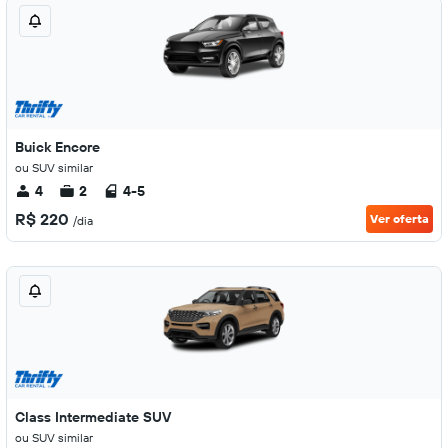
Buick Encore
ou SUV similar
4
2
4-5
R$ 220
Ver oferta
/dia
Class Intermediate SUV
ou SUV similar