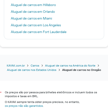
Aluguel de carros em Hillsboro
Aluguel de carros em Orlando
Aluguel de carros em Miami
Aluguel de carros em Los Angeles
Aluguel de carros em Fort Lauderdale
Aluguel de carros em Nova York
Aluguel de carros em Las Vegas
Aluguel de carros em Tampa
Aluguel de carros em São Francisco
Aluguel de carros em Chicago
KAYAK.com.br
Carros
Aluguel de carros na América do Norte
Aluguel de carros nos Estados Unidos
Aluguel de carros no Oregão
Aluguel de carros em Dallas
Aluguel de carros em Boston
Aluguel de carros em Washington, D.C.
Os preços são por pessoa para bilhetes eletrônicos e incluem todos os
Aluguel de carros em Austin
*
impostos e taxas em BRL.
Aluguel de carros em San Diego
O KAYAK sempre tenta obter preços precisos, no entanto,
os preços não são garantidos
Aluguel de carros em Houston
.