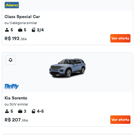
Class Special Car
ou Categoria similar
5
5
2/4
R$ 193
Ver oferta
/dia
Kia Sorento
ou SUV similar
5
3
4-5
R$ 207
Ver oferta
/dia