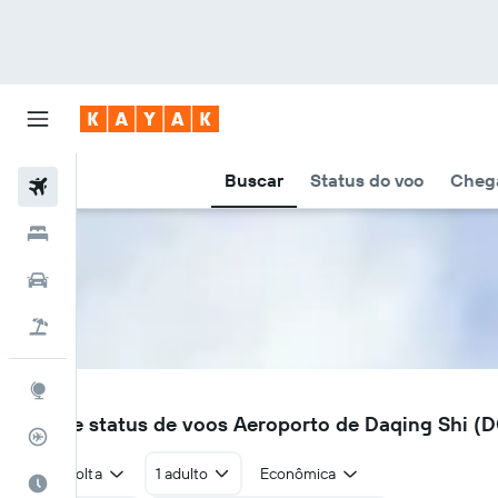
Buscar
Status do voo
Chega
Voos
Hotéis
Carros
Pacotes
Explore
DQA
Voos e status de voos Aeroporto de Daqing Shi (
Rastreador de voos
Ida e volta
1 adulto
Econômica
Quando ir