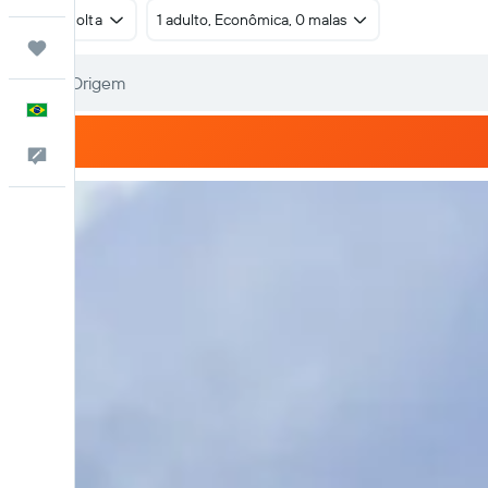
Ida e volta
1 adulto, Econômica, 0 malas
Trips
Português
Comentários