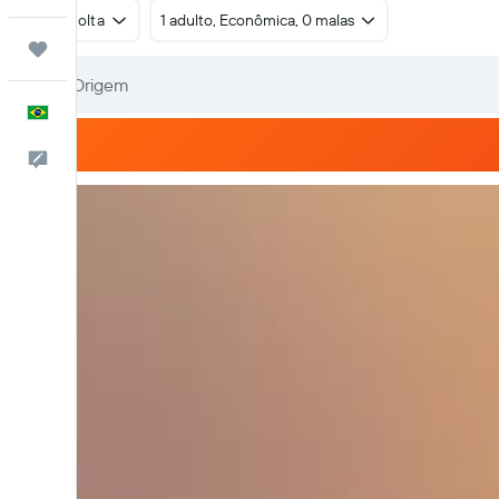
Ida e volta
1 adulto, Econômica, 0 malas
Trips
Português
Comentários