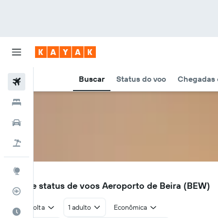
Buscar
Status do voo
Chegadas e
Voos
Hotéis
Carros
Pacotes
Explore
BEW
Voos e status de voos Aeroporto de Beira (BEW)
Rastreador de voos
Ida e volta
1 adulto
Econômica
Quando ir