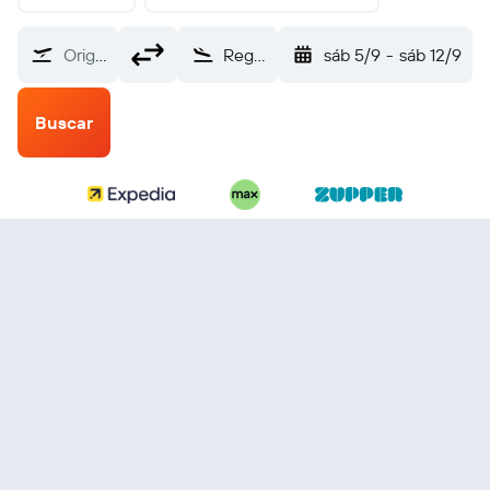
Origem
Regina (YQR)
sáb 5/9
-
sáb 12/9
Buscar