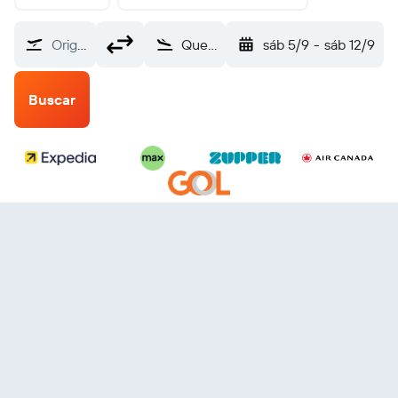
Origem
Quebec (YQB)
sáb 5/9
-
sáb 12/9
Buscar