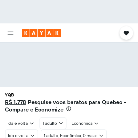
YQB
R$ 1.778
Pesquise voos baratos para Quebec -
Compare e Economize
Ida e volta
1 adulto
Econômica
Ida e volta
1 adulto, Econômica, 0 malas