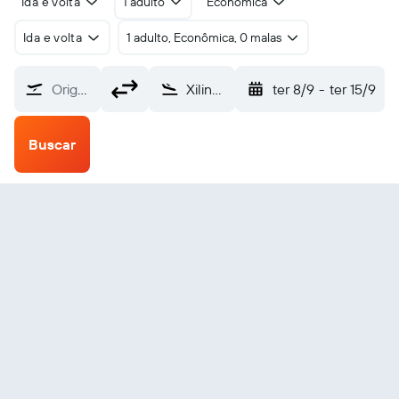
Ida e volta
1 adulto
Econômica
Ida e volta
1 adulto, Econômica, 0 malas
Origem
Xilinhot (XIL)
ter 8/9
-
ter 15/9
Buscar