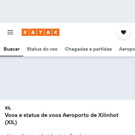
Buscar
Status do voo
Chegadas e partidas
Aeropo
XIL
Voos e status de voos Aeroporto de Xilinhot
(XIL)