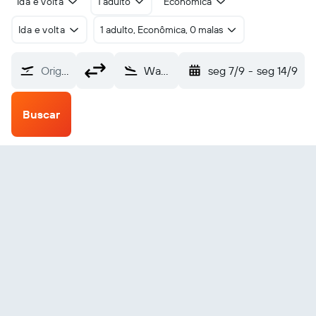
Ida e volta
1 adulto
Econômica
Ida e volta
1 adulto, Econômica, 0 malas
Origem
Wadi Ad Dawasir (WAE)
seg 7/9
-
seg 14/9
Buscar