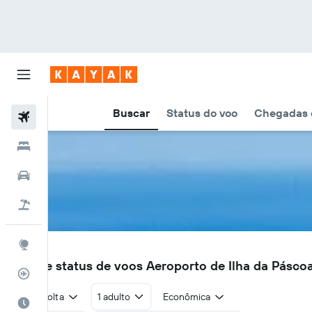
Buscar
Status do voo
Chegadas e
Voos
Hotéis
Carros
Pacotes
Explore
IPC
Voos e status de voos Aeroporto de Ilha da Páscoa
Rastreador de voos
Ida e volta
1 adulto
Econômica
Quando ir