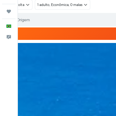
Ida e volta
1 adulto, Econômica, 0 malas
Trips
Português
Comentários