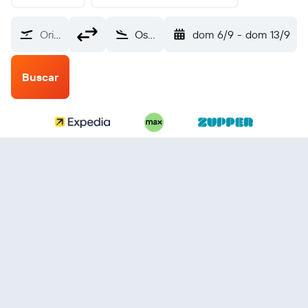
Origem
Ostersund Åre Östersund (OSD)
dom 6/9
-
dom 13/9
Buscar