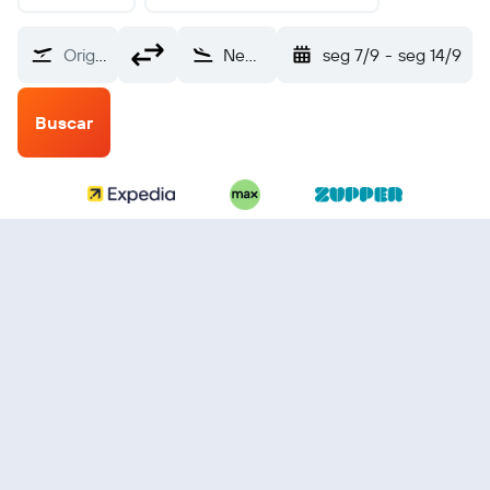
Origem
New Plymouth (NPL)
seg 7/9
-
seg 14/9
Buscar