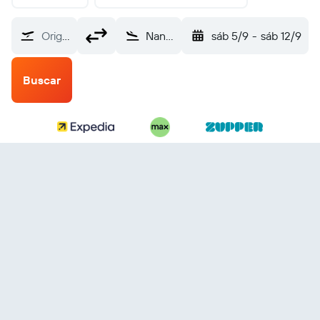
Origem
Nanjing Lukou Intl (NKG)
sáb 5/9
-
sáb 12/9
Buscar