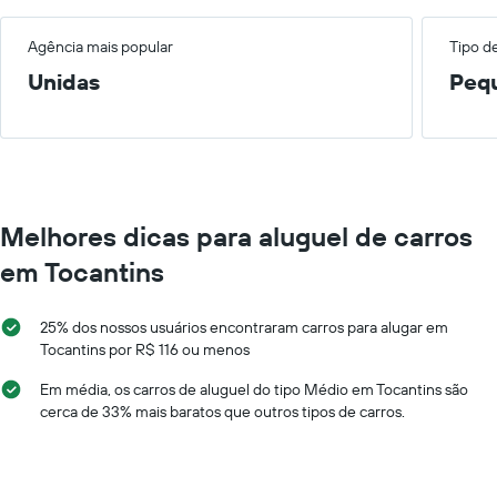
Agência mais popular
Tipo d
Unidas
Peq
Melhores dicas para aluguel de carros
em Tocantins
25% dos nossos usuários encontraram carros para alugar em
Tocantins por R$ 116 ou menos
Em média, os carros de aluguel do tipo Médio em Tocantins são
cerca de 33% mais baratos que outros tipos de carros.