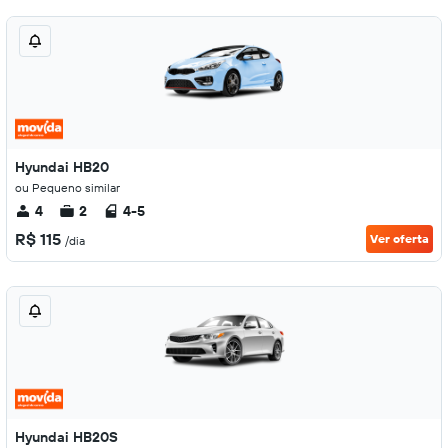
Hyundai HB20
ou Pequeno similar
4
2
4-5
R$ 115
Ver oferta
/dia
Hyundai HB20S