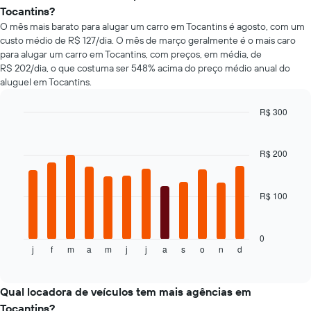
aluguel
de
de
Tocantins?
de
carro
carros
O mês mais barato para alugar um carro em Tocantins é agosto, com um
carro
mais
custo médio de R$ 127/dia. O mês de março geralmente é o mais caro
baratas
para alugar um carro em Tocantins, com preços, em média, de
O
R$ 202/dia, o que costuma ser 548% acima do preço médio anual do
gráfico
aluguel em Tocantins.
tem
1
eixo
R$ 300
Y
Bar
Chart
exibindo
graphic.
chart
with
o
R$ 200
12
preço
bars.
mais
barato
R$ 100
O
do
gráfico
aluguel
a
de
seguir
0
carro
j
f
m
a
m
j
j
a
s
o
n
d
exibe
End
para
of
o
as
interactive
preço
chart
empresas
médio
Qual locadora de veículos tem mais agências em
fornecidas
de
Tocantins?