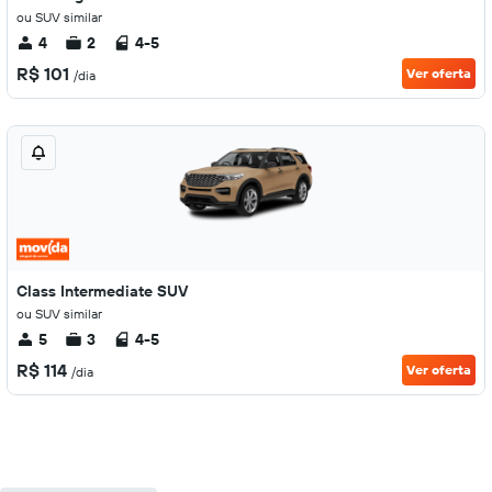
ou SUV similar
4
2
4-5
R$ 101
Ver oferta
/dia
Class Intermediate SUV
ou SUV similar
5
3
4-5
R$ 114
Ver oferta
/dia