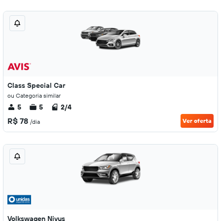
Class Special Car
ou Categoria similar
5
5
2/4
R$ 78
Ver oferta
/dia
Volkswagen Nivus