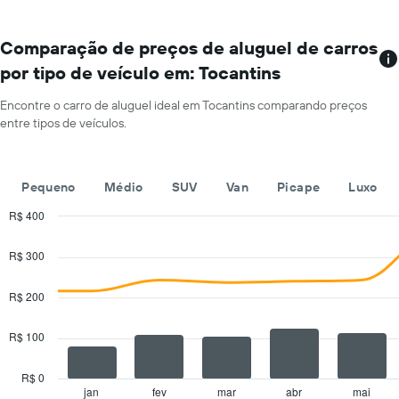
tem
exibindo
mais
o
localizações
Comparação de preços de aluguel de carros
preço
O
médio
por tipo de veículo em: Tocantins
gráfico
de
tem
aluguel
Encontre o carro de aluguel ideal em Tocantins comparando preços
1
de
entre tipos de veículos.
eixo
carro
X
por
exibindo
um
empresas
dia
Pequeno
Médio
SUV
Van
Picape
Luxo
de
aluguel
R$ 400
de
Combination
Chart
carros
graphic.
chart
R$ 300
with
O
2
gráfico
data
R$ 200
tem
series.
1
eixo
R$ 100
The
Y
chart
exibindo
has
R$ 0
o
1
jan
fev
mar
abr
mai
End