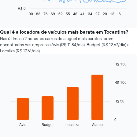
gráfico
a
R$ 0
seguir
90
83
76
69
62
55
48
41
34
27
20
13
6
End
of
exibe
interactive
como
chart
o
Qual é a locadora de veículos mais barata em Tocantins?
preço
Nas últimas 72 horas, os carros de aluguel mais baratos foram
de
encontrados nas empresas Avis (R$ 11,84/dia), Budget (R$ 12,67/dia) e
um
Localiza (R$ 17,61/dia).
carro
alugado
R$ 150
varia
Bar
de
Chart
graphic.
chart
acordo
with
R$ 100
com
4
a
bars.
aproximação
da
R$ 50
O
data
gráfico
de
a
reserva
seguir
0
O
Avis
Budget
Localiza
Alamo
exibe
End
gráfico
of
as
interactive
tem
quatro
chart