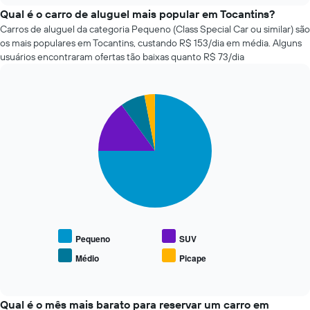
1
empresas
Qual é o carro de aluguel mais popular em Tocantins?
eixo
de
Carros de aluguel da categoria Pequeno (Class Special Car ou similar) são
X
aluguel
os mais populares em Tocantins, custando R$ 153/dia em média. Alguns
exibindo
de
usuários encontraram ofertas tão baixas quanto R$ 73/dia
o
carros
número
mais
de
baratas
dias
Pie
Chart
das
graphic.
chart
antes
últimas
with
da
72
4
reserva
horas
slices.
O
O
gráfico
gráfico
O
tem
tem
gráfico
1
1
a
eixo
eixo
seguir
Y
X
exibe
exibindo
exibindo
o
Pequeno
SUV
o
as
preço
preço
Médio
Picape
4
End
médio
médio
of
empresas
de
interactive
de
de
tipos
chart
um
aluguel
populares
Qual é o mês mais barato para reservar um carro em