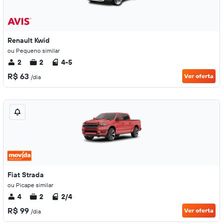
Renault Kwid
ou Pequeno similar
2
2
4-5
R$ 63
Ver oferta
/dia
Fiat Strada
ou Picape similar
4
2
2/4
R$ 99
Ver oferta
/dia