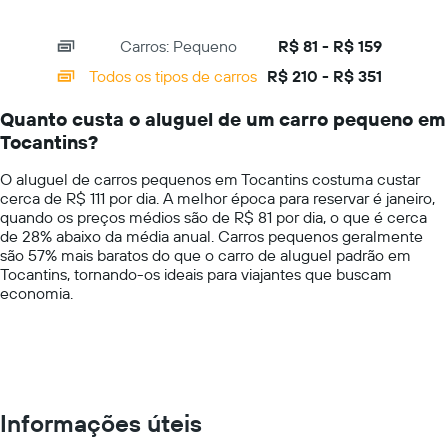
preço
of
X
mais
interactive
axis
chart
barato
Carros: Pequeno
R$ 81 - R$ 159
displaying
do
categories.
Todos os tipos de carros
R$ 210 - R$ 351
aluguel
Range:
de
14
carro
Quanto custa o aluguel de um carro pequeno em
categories.
para
Tocantins?
The
as
chart
empresas
O aluguel de carros pequenos em Tocantins costuma custar
has
fornecidas
cerca de R$ 111 por dia. A melhor época para reservar é janeiro,
1
quando os preços médios são de R$ 81 por dia, o que é cerca
Y
de 28% abaixo da média anual. Carros pequenos geralmente
axis
são 57% mais baratos do que o carro de aluguel padrão em
displaying
Tocantins, tornando-os ideais para viajantes que buscam
values.
economia.
Range:
0
to
400.
Informações úteis