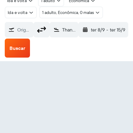
Ida e volta
1 adulto
Econômica
Ida e volta
1 adulto, Econômica, 0 malas
Origem
Thanh Hoa Tho Xuan (THD)
ter 8/9
-
ter 15/9
Buscar