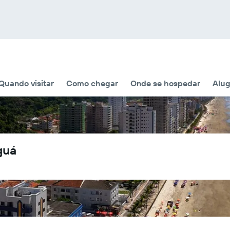
Quando visitar
Como chegar
Onde se hospedar
Alug
guá