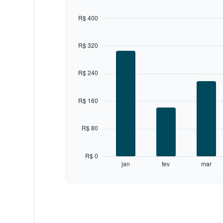
12
bars.
R$ 400
The
chart
R$ 320
has
1
X
R$ 240
axis
displaying
categories.
R$ 160
Range:
12
categories.
R$ 80
The
chart
has
R$ 0
1
jan
fev
mar
Y
End
of
axis
interactive
displaying
chart
values.
Range:
0