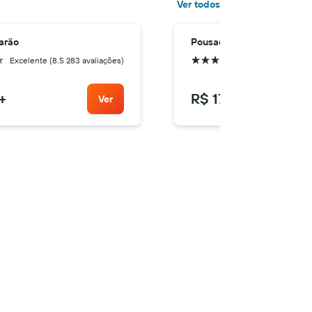
Ver todos
arão
Pousada D'Ibiza
3 estrelas
Excelente (8.5 283 avaliações)
Excelente (8.2 18
+
R$ 178
+
Ver