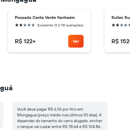
Pousada Canto Verde Itanhaém
Suítes Su
2 estrelas
2 estrelas
Excelente (9.2 741 avaliações)
R$ 122
+
R$ 152
Ver
aguá
Você deve pagar R$ 6,56 por litro em
Mongaguá (preço médio nos últimos 30 dias). A
depender do tamanho do carro alugado, encher
o tanque vai custar entre R$ 78,64 e R$ 104,86.