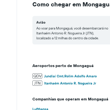
to
Como chegar em Mongagu
400.
Avião
Ao voar para Mongaguá, você desembarcará no
Itanhaém Antonio R. Nogueira Jr (JTN),
localizado a 12 milhas do centro da cidade.
Aeroportos perto de Mongaguá
QDV
Jundiaí Cmt.Rolim Adolfo Amaro
JTN
Itanhaém Antonio R. Nogueira Jr
Companhias que operam em Mongaguá
Lufthansa