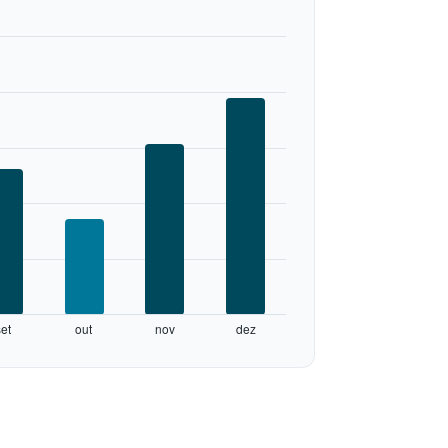
set
out
nov
dez