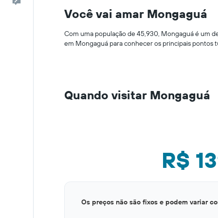
Comentários
Você vai amar Mongaguá
Com uma população de 45,930, Mongaguá é um destino
em Mongaguá para conhecer os principais pontos tu
Quando visitar Mongaguá
R$ 1
Bar
Chart
Os preços não são fixos e podem variar c
graphic.
chart
with