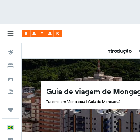
Introdução
Voos
Hotéis
Carros
Guia de viagem de Monga
Pacotes
Turismo em Mongaguá | Guia de Mongaguá
Trips
Português