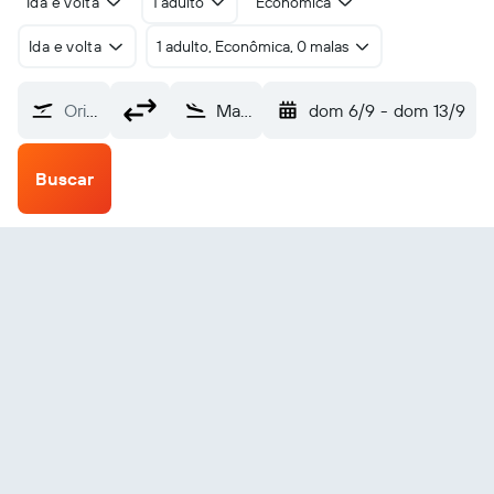
Ida e volta
1 adulto
Econômica
Ida e volta
1 adulto, Econômica, 0 malas
Origem
Majalengka Kertajati Intl (KJT)
dom 6/9
-
dom 13/9
Buscar