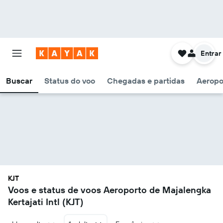
Entrar
Buscar
Status do voo
Chegadas e partidas
Aeropo
KJT
Voos e status de voos Aeroporto de Majalengka
Kertajati Intl (KJT)