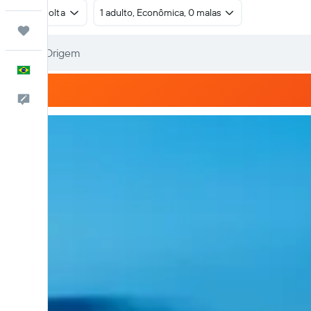
Ida e volta
1 adulto, Econômica, 0 malas
Trips
Português
Comentários