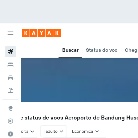
Buscar
Status do voo
Chega
Voos
Hotéis
Carros
Pacotes
Explore
BDO
Voos e status de voos Aeroporto de Bandung Hus
Rastreador de voos
Ida e volta
1 adulto
Econômica
Quando ir