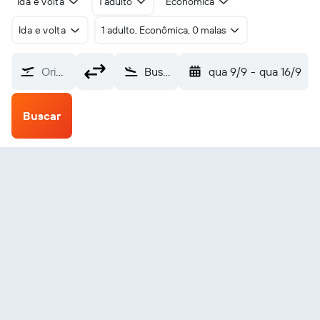
Ida e volta
1 adulto
Econômica
Ida e volta
1 adulto, Econômica, 0 malas
Origem
Busselton Margaret River (BQB)
qua 9/9
-
qua 16/9
Buscar