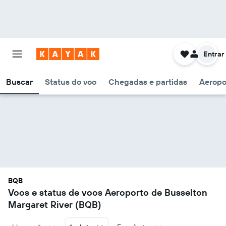
Entrar
Buscar
Status do voo
Chegadas e partidas
Aeropo
BQB
Voos e status de voos Aeroporto de Busselton
Margaret River (BQB)