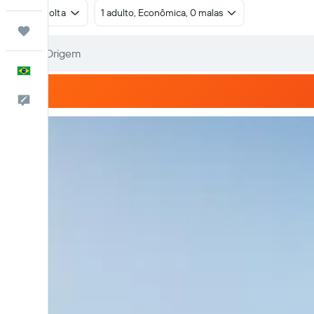
Ida e volta
1 adulto, Econômica, 0 malas
Trips
Português
Comentários