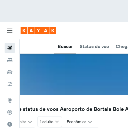
Buscar
Status do voo
Chega
Voos
Hotéis
Carros
Pacotes
Explore
BPL
Voos e status de voos Aeroporto de Bortala Bole 
Rastreador de voos
Ida e volta
1 adulto
Econômica
Quando ir