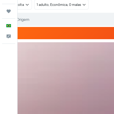
Ida e volta
1 adulto, Econômica, 0 malas
Trips
Português
Comentários