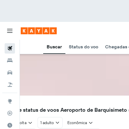
Buscar
Status do voo
Chegadas e
Voos
Hotéis
Carros
Pacotes
Explore
BRM
Voos e status de voos Aeroporto de Barquisimeto
Rastreador de voos
Ida e volta
1 adulto
Econômica
Quando ir