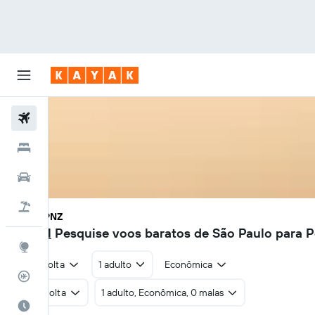
Voos
Hotéis
Carros
Pacotes
SAO - PNZ
R$ 391
Pesquise voos baratos de São Paulo para P
Explore
Ida e volta
1 adulto
Econômica
Rastreador de voos
Ida e volta
1 adulto, Econômica, 0 malas
Quando ir