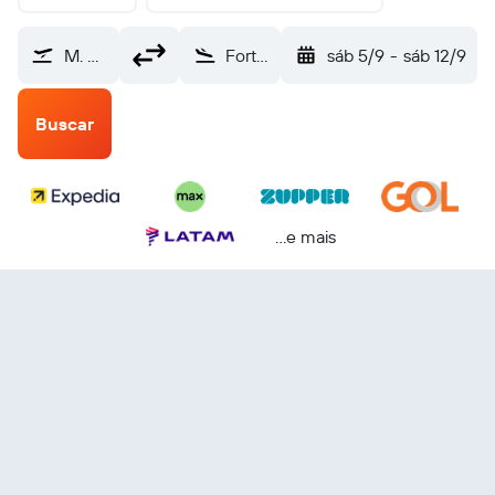
M. Rondon (CGB)
Fortaleza Pinto Martins (FOR)
sáb 5/9
-
sáb 12/9
Buscar
...e mais