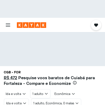
CGB - FOR
R$ 472
Pesquise voos baratos de Cuiabá para
Fortaleza - Compare e Economize
Ida e volta
1 adulto
Econômica
25sem.
24sem.
23sem.
22sem.
21sem.
20sem.
19sem.
18sem.
17sem.
16sem.
15sem.
14sem.
13sem.
12sem.
11sem.
10sem.
9sem.
8sem.
7sem.
6sem.
5sem.
4sem.
3sem.
2sem.
Ida e volta
1 adulto, Econômica, 0 malas