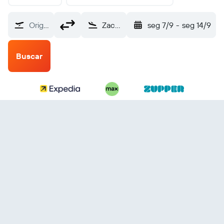
Origem
Zachar Bay Amook (AOS)
seg 7/9
-
seg 14/9
Buscar