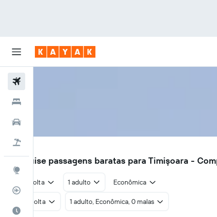
Voos
Hotéis
Carros
Pacotes
TSR
Pesquise passagens baratas para Timişoara - Co
Explore
Ida e volta
1 adulto
Econômica
Rastreador de voos
Ida e volta
1 adulto, Econômica, 0 malas
Quando ir