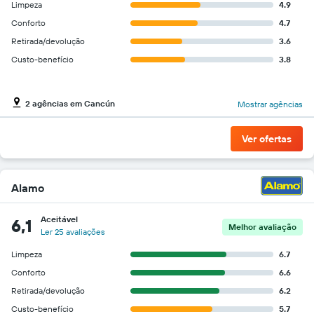
Limpeza
4.9
barato
do
Conforto
4.7
aluguel
Retirada/devolução
3.6
de
Custo-benefício
3.8
carro
para
as
empresas
2 agências em Cancún
Mostrar agências
fornecidas
Ver ofertas
Alamo
Aceitável
6,1
Melhor avaliação
Ler 25 avaliações
Limpeza
6.7
Conforto
6.6
Retirada/devolução
6.2
Custo-benefício
5.7