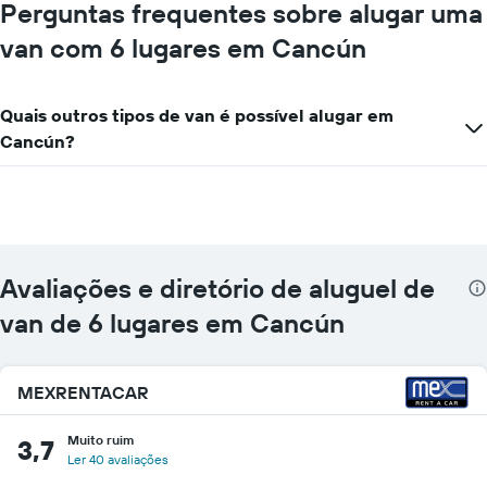
mais
Perguntas frequentes sobre alugar uma
localizações
van com 6 lugares em Cancún
O
gráfico
tem
1
Quais outros tipos de van é possível alugar em
eixo
Cancún?
X
exibindo
empresas
de
aluguel
de
carros
Avaliações e diretório de aluguel de
O
gráfico
van de 6 lugares em Cancún
tem
1
eixo
MEXRENTACAR
Y
exibindo
o
Muito ruim
3,7
preço
Ler 40 avaliações
mais