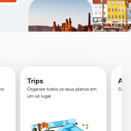
Trips
Ale
no
Organize todos os seus planos em
Saiba
um só lugar