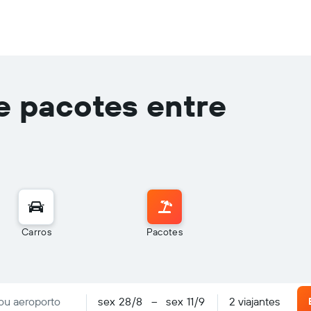
e pacotes entre
Carros
Pacotes
2 viajantes
sex 28/8
–
sex 11/9