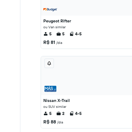
Peugeot Rifter
ou Van similar
5
5
4-5
R$ 81
/dia
Nissan X-Trail
ou SUV similar
5
2
4-5
R$ 88
/dia