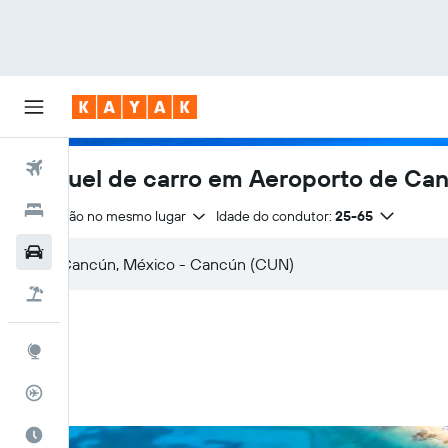
Voos
Aluguel de carro em Aeroporto de Ca
Hotéis
Devolução no mesmo lugar
Idade do condutor:
25-65
Carros
Pacotes
Explore
Rastreador de voos
Quando ir