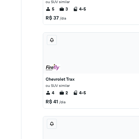
ou SUV similar
5
3
4-5
R$ 37
/dia
Chevrolet Trax
ou SUV similar
4
2
4-5
R$ 41
/dia