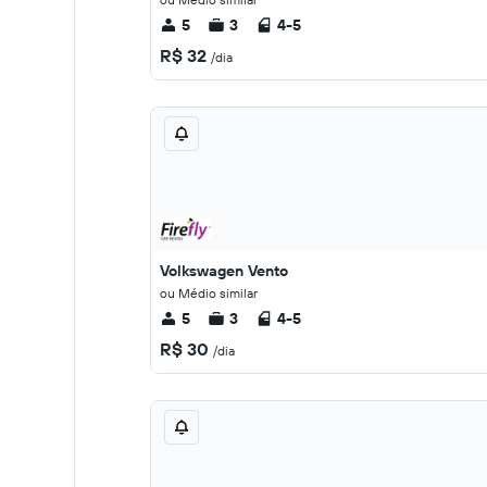
5
3
4-5
R$ 32
/dia
Volkswagen Vento
ou Médio similar
5
3
4-5
R$ 30
/dia