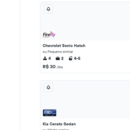
Chevrolet Sonic Hatch
ou Pequeno similar
4
2
4-5
R$ 30
/dia
Kia Cerato Sedan
ou Médio similar