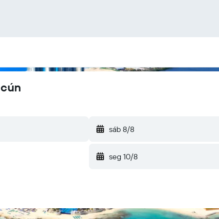
ncún
sáb 8/8
seg 10/8