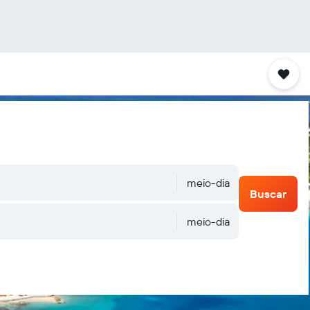
meio-dia
Buscar
meio-dia